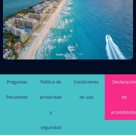
Preguntas
Política de
Condiciones
Declaració
frecuentes
privacidad
de uso
de
y
accesibilida
seguridad