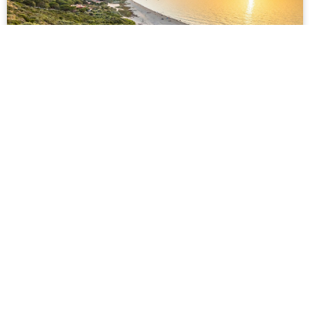
Isla Paraíso
456 críticas
★
★
★
★
★
Lorem ipsum dolor sit amet, consectetur adipiscing elit