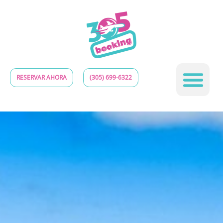
RESERVAR AHORA
(305) 699-6322
Póngase en contacto con