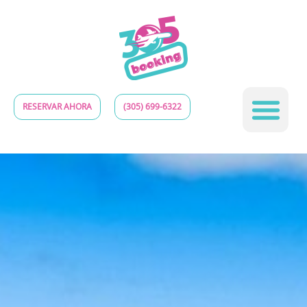
RESERVAR AHORA
(305) 699-6322
Póngase en contacto con