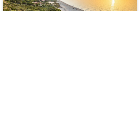
Isla Paraíso
456 críticas
★
★
★
★
★
Lorem ipsum dolor sit amet, consectetur adipiscing elit